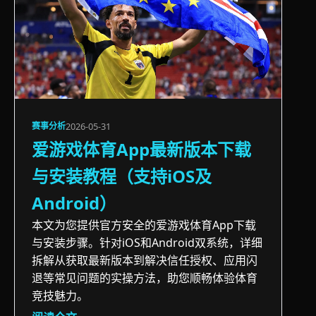
2026-05-31
赛事分析
爱游戏体育App最新版本下载
与安装教程（支持iOS及
Android）
本文为您提供官方安全的爱游戏体育App下载
与安装步骤。针对iOS和Android双系统，详细
拆解从获取最新版本到解决信任授权、应用闪
退等常见问题的实操方法，助您顺畅体验体育
竞技魅力。