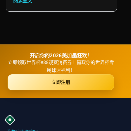
阅读全文
开启你的2026美加墨狂欢！
立即领取世界杯¥88观赛消费券！赢取你的世界杯专
属球迷福利！
立即注册