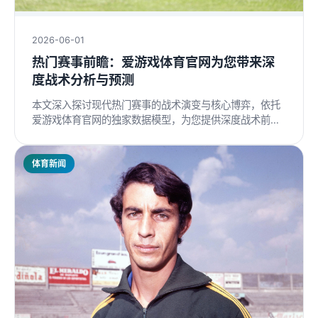
2026-06-01
热门赛事前瞻：爱游戏体育官网为您带来深
度战术分析与预测
本文深入探讨现代热门赛事的战术演变与核心博弈，依托
爱游戏体育官网的独家数据模型，为您提供深度战术前瞻
与精准预测，助您全面提升赛事研判与观赛体验。
体育新闻