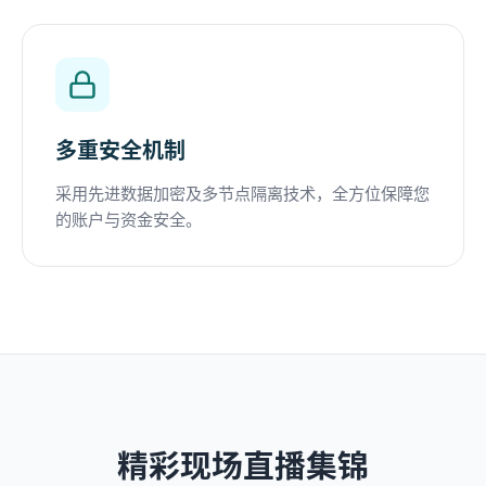
多重安全机制
采用先进数据加密及多节点隔离技术，全方位保障您
的账户与资金安全。
精彩现场直播集锦