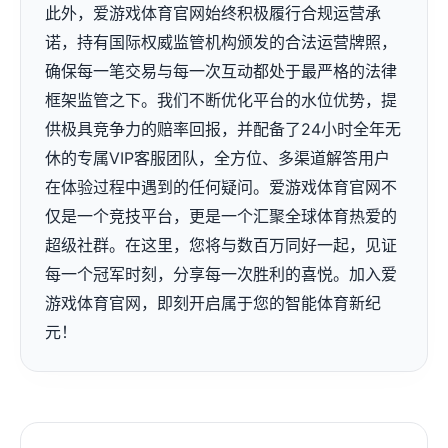
此外，爱游戏体育官网始终积极履行合规运营承
诺，持有国际权威监管机构颁发的合法运营牌照，
确保每一笔交易与每一次互动都处于最严格的法律
框架监管之下。我们不断优化平台的水位优势，提
供极具竞争力的赔率回报，并配备了24小时全年无
休的专属VIP客服团队，全方位、多渠道解答用户
在体验过程中遇到的任何疑问。爱游戏体育官网不
仅是一个竞技平台，更是一个汇聚全球体育热爱的
超级社群。在这里，您将与数百万同好一起，见证
每一个冠军时刻，分享每一次胜利的喜悦。加入爱
游戏体育官网，即刻开启属于您的智能体育新纪
元！