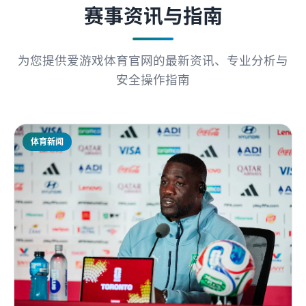
赛事资讯与指南
为您提供爱游戏体育官网的最新资讯、专业分析与
安全操作指南
体育新闻