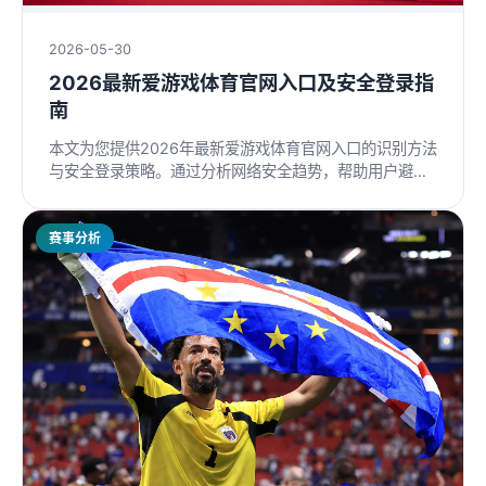
2026-05-30
2026最新爱游戏体育官网入口及安全登录指
南
本文为您提供2026年最新爱游戏体育官网入口的识别方法
与安全登录策略。通过分析网络安全趋势，帮助用户避开
虚假钓鱼网站，确保资金与个人信息安全，享受流畅、稳
定的体育娱乐体验。
赛事分析