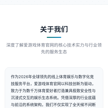
关于我们
深度了解爱游戏体育官网的核心技术实力与行业领
先的服务生态
作为2026年全球领先的线上体育娱乐与数字化竞
技服务平台，爱游戏体育官网以科技创新为驱动，
致力于为数千万体育爱好者打造兼具极致安全性与
沉浸式交互的娱乐生态系统。凭借深厚的行业底蕴
与前沿的系统架构，我们不仅实现了全天候不间断