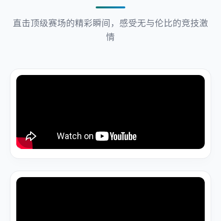
直击顶级赛场的精彩瞬间，感受无与伦比的竞技激
情