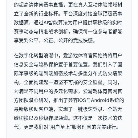
的超高清体育赛事直播，更在真人互动体验领域树
立了全新的行业标杆。平台深度对接全球顶级赛事
数据源，通过AI智能算法为用户提供毫秒级的实时
赛事动态与精准战术剖析，确保每一位参与者都能
享受到公平、公正、公开的竞技快感。
在数字化转型浪潮中，爱游戏体育官网始终将用户
信息安全与隐私保护置于首要位置。我们引入了国
际军事级的端到端加密技术与多重分布式防火墙架
构，全面构建起一道坚不可摧的安全壁垒。同时，
为满足不同用户的多元化需求，爱游戏体育官网官
方团队潜心研发，推出了兼容iOS与Android系统的
最新版移动客户端，实现了一键极速登录、全站无
缝切换以及秒级存取通道。这不仅是一次技术的迭
代，更是我们对“用户至上”服务理念的完美践行。